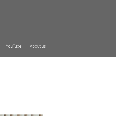
YouTube
YouTube
About us
About us