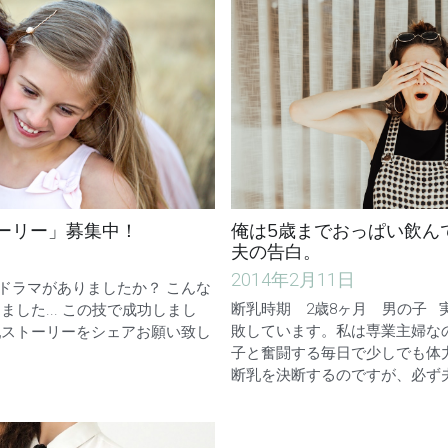
ーリー」募集中！
俺は5歳までおっぱい飲ん
夫の告白。
2014年2月11日
ドラマがありましたか？ こんな
断乳時期 2歳8ヶ月 男の子 
ました... この技で成功しまし
敗しています。私は専業主婦な
乳ストーリーをシェアお願い致し
子と奮闘する毎日で少しでも体
断乳を決断するのですが、必ず夫と