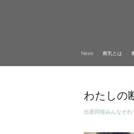
News
News
断乳とは
断乳とは
わたしの
出産同様みんなそれ