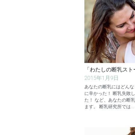
「わたしの断乳スト
2015年1月9日
あなたの断乳にはどんな
に辛かった！ 断乳失敗し
た！ など、あなたの断
ます。 断乳研究所では...