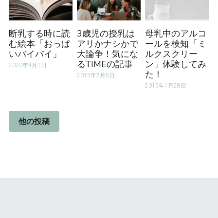
断乳する時に読
3歳児の授乳は
母乳中のアルコ
む絵本「おっぱ
アリかナシかで
ールを検知「ミ
いバイバイ」
大論争！気にな
ルクスクリー
るTIMEの記事
ン」体験してみ
2020年4月1日
た！
2015年2月5日
2015年1月28日
他の投稿