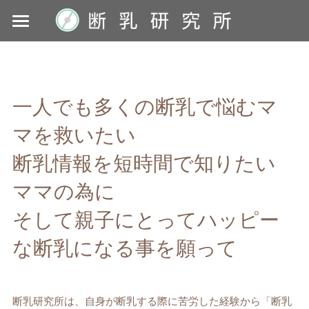
×
ブログカテゴリー
News
すべてのカテゴリ
断乳とは
一人でも多くの断乳で悩むマ
ストーリー
断乳方法
マを救いたい
断乳体験談
断乳情報を短時間で知りたい
助産師さんに聞く
ママの為に
乳腺炎SOS
そして親子にとってハッピー
YouTube
な断乳になる事を願って
About us
断乳研究所は、自身が断乳する際に苦労した経験から「断乳