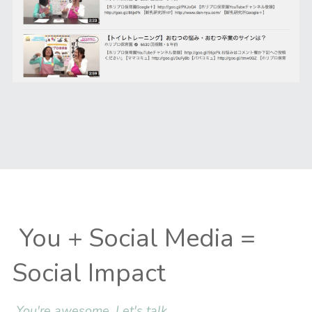
You + Social Media = 
Social Impact
You're awesome. Let's talk.